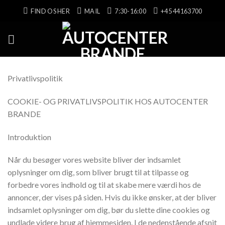
Skip
FIND OS HER
MAIL
7:30-16:00
+45 44163700
to
content
Privatlivspolitik
COOKIE- OG PRIVATLIVSPOLITIK HOS AUTOCENTER
BRANDE
Introduktion
Når du besøger vores website bliver der indsamlet
oplysninger om dig, som bliver brugt til at tilpasse og
forbedre vores indhold og til at skabe mere værdi hos de
annoncer, der vises på siden. Hvis du ikke ønsker, at der bliver
indsamlet oplysninger om dig, bør du slette dine cookies og
undlade videre brug af hjemmesiden. I de nedenstående afsnit