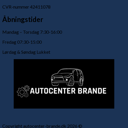
CVR-nummer 42411078
Åbningstider
Mandag – Torsdag 7:30-16:00
Fredag 07:30-15:00
Lørdag & Søndag Lukket
Copyright autocenter-brande.dk 2026 ©