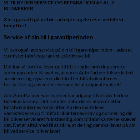
VI TILBYDER SERVICE OG REPARATION AF ALLE
BILMÆRKER
3 års garanti på udført arbejde og de reservedele vi
benytter!
Service af din bil i garantiperioden
Vi kan også lave service på din bil i garantiperioden – uden at
du mister fabriksgarantien, på din nye bil.
Det kan vi, fordi vi lever op til EU’s regler omkring service
under garantien. Kravet er, at vores AutoPartner bilværksted
servicerer og reparerer din bil efter bilfabrikanternes
forskrifter og anvender reservedele af original kvalitet.’
Alle AutoPartner-værksteder har adgang til det der hedder
biltekniske data. Det betyder data, der er afstemt efter
bilfabrikanternes forskrifter. På den måde lever
værkstederne op til bilfabrikanternes krav og normer, og din
bil bliver serviceret fuldstændig, som bilfabrikanterne kræver
det. Det er altså med til at sikre, at de ting der skal laves på din
bil ved service, bliver lavet.